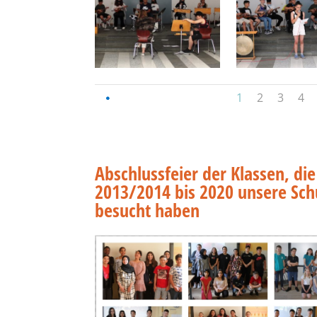
1
2
3
4
Abschlussfeier der Klassen, di
2013/2014 bis 2020 unsere Sch
besucht haben