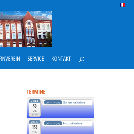
ERNVEREIN
SERVICE
KONTAKT
TERMINE
JULI
Sommerferien
ganztägig
9
Do.
2026
OKT.
Herbstferien
ganztägig
19
Mo.