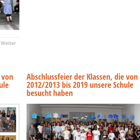
Weiter
e von
Abschlussfeier der Klassen, die von
ule
2012/2013 bis 2019 unsere Schule
besucht haben