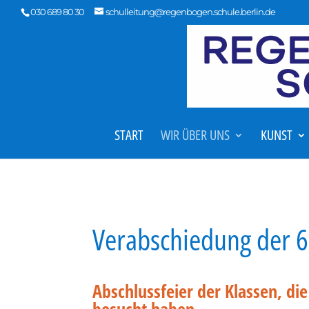
030 689 80 30
schulleitung@regenbogen.schule.berlin.de
START
WIR ÜBER UNS
KUNST
Verabschiedung der 6
Abschlussfeier der Klassen, di