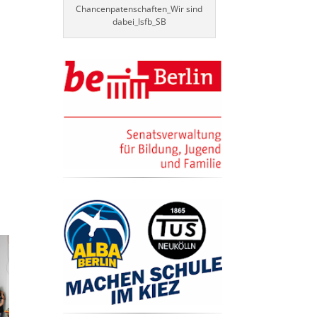
Chancenpatenschaften_Wir sind
dabei_lsfb_SB