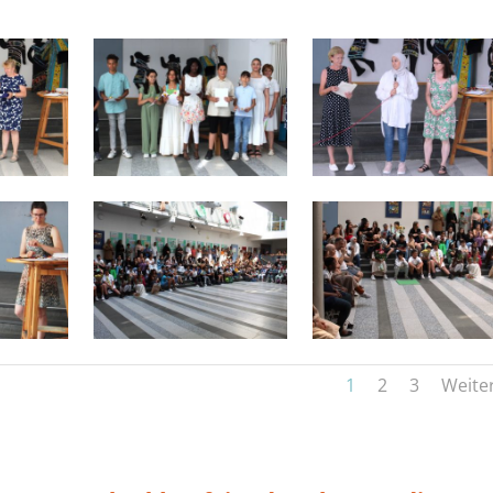
1
2
3
Weite