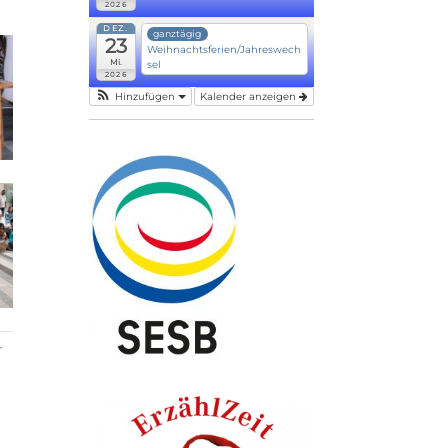
2026
DEZ.
ganztägig
23
Weihnachtsferien/Jahreswech
Mi.
sel
2026
Hinzufügen
Kalender anzeigen
r