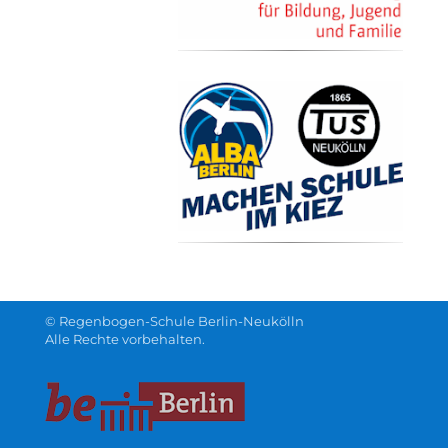
© Regenbogen-Schule Berlin-Neukölln
Alle Rechte vorbehalten.