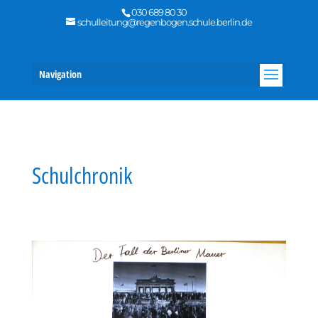
030 689 80 30
schulleitung@regenbogen.schule.berlin.de
Navigation
Schulchronik