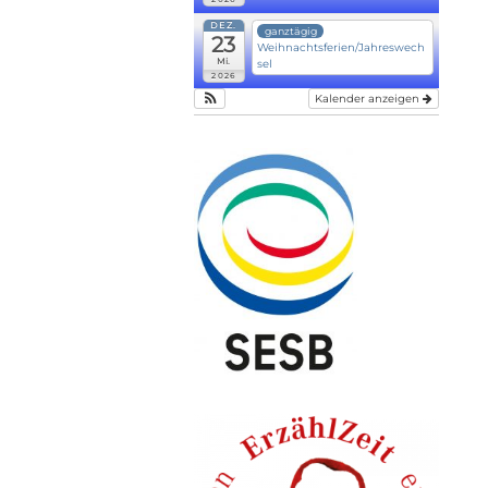
DEZ.
ganztägig
23
Weihnachtsferien/Jahreswech
Mi.
sel
2026
Kalender anzeigen