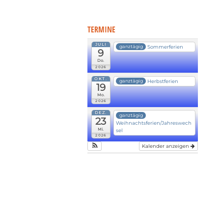
TERMINE
JULI
Sommerferien
ganztägig
9
Do.
2026
OKT.
Herbstferien
ganztägig
19
Mo.
2026
DEZ.
ganztägig
23
Weihnachtsferien/Jahreswech
Mi.
sel
2026
Kalender anzeigen