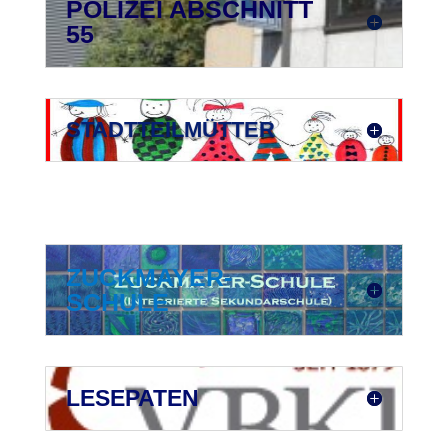
POLIZEI ABSCHNITT
55
STADTTEILMÜTTER
ZUCKMAYER-
SCHULE
LESEPATEN