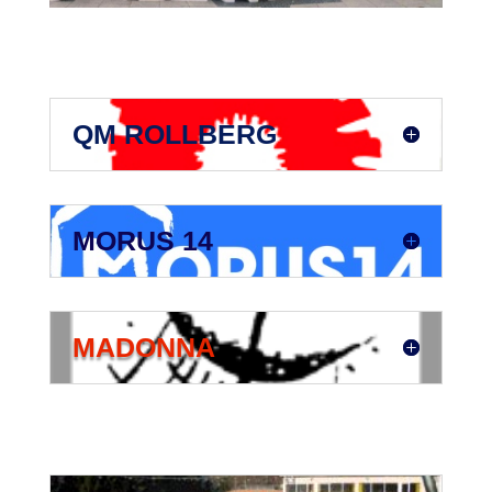
QM ROLLBERG
MORUS 14
MADONNA