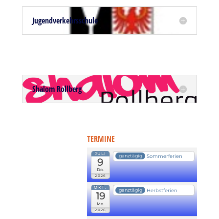
Jugendverkehrsschule
Shalom Rollberg
TERMINE
JULI
Sommerferien
ganztägig
9
Do.
2026
OKT.
Herbstferien
ganztägig
19
Mo.
2026