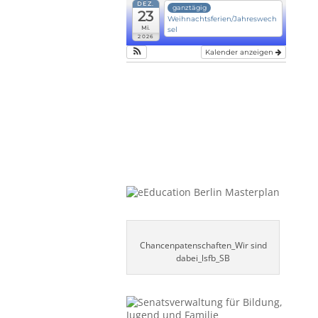
DEZ.
ganztägig
23
Weihnachtsferien/Jahreswech
Mi.
sel
2026
Kalender anzeigen
Chancenpatenschaften_Wir sind
dabei_lsfb_SB