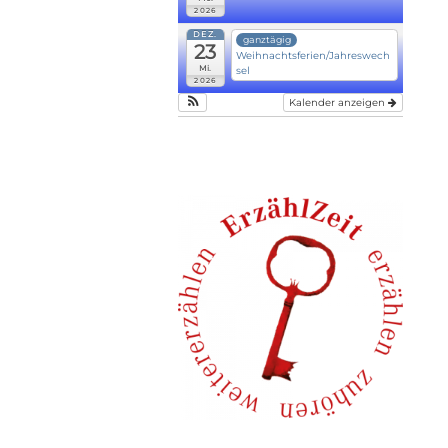
2026
DEZ.
ganztägig
23
Weihnachtsferien/Jahreswech
Mi.
sel
2026
Kalender anzeigen