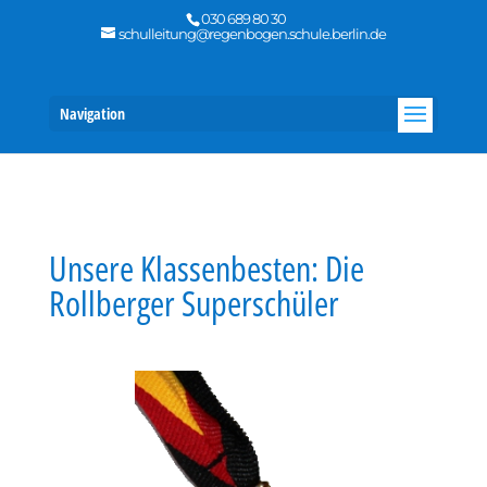
030 689 80 30
schulleitung@regenbogen.schule.berlin.de
Navigation
Unsere Klassenbesten: Die
Rollberger Superschüler