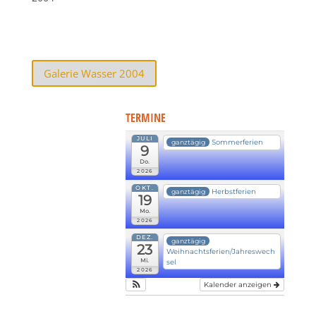
Galerie Wasser 2004
TERMINE
JULI
Sommerferien
ganztägig
9
Do.
2026
OKT.
Herbstferien
ganztägig
19
Mo.
2026
DEZ.
ganztägig
23
Weihnachtsferien/Jahreswech
Mi.
sel
2026
Kalender anzeigen