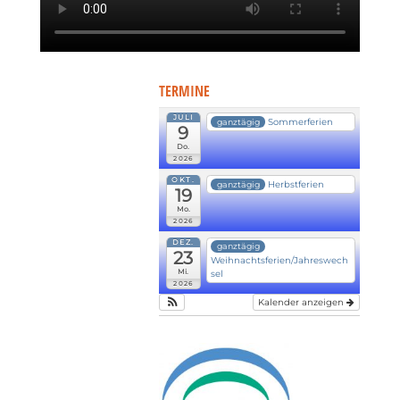
TERMINE
JULI
Sommerferien
ganztägig
9
Do.
2026
OKT.
Herbstferien
ganztägig
19
Mo.
2026
DEZ.
ganztägig
23
Weihnachtsferien/Jahreswech
Mi.
sel
2026
Kalender anzeigen