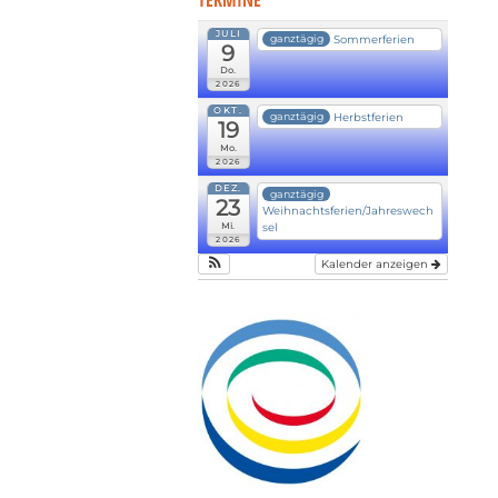
TERMINE
JULI
Sommerferien
ganztägig
9
Do.
2026
OKT.
Herbstferien
ganztägig
19
Mo.
2026
DEZ.
ganztägig
23
Weihnachtsferien/Jahreswech
Mi.
sel
2026
Kalender anzeigen