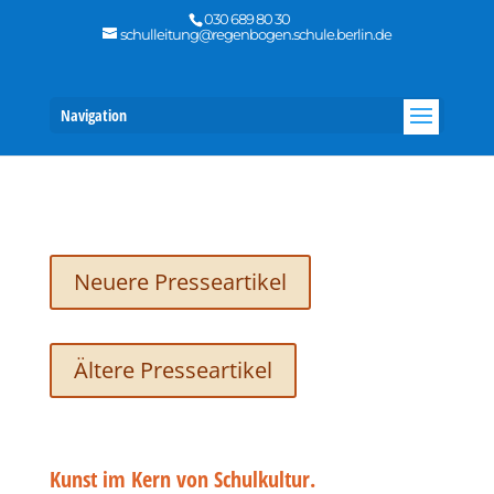
030 689 80 30
schulleitung@regenbogen.schule.berlin.de
Navigation
Neuere Presseartikel
Ältere Presseartikel
Kunst im Kern von Schulkultur.