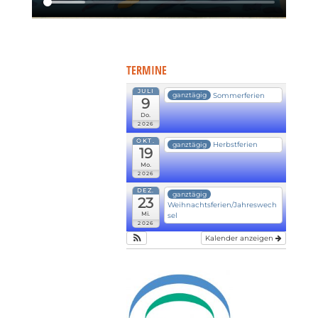
TERMINE
JULI
Sommerferien
ganztägig
9
Do.
2026
OKT.
Herbstferien
ganztägig
19
Mo.
2026
DEZ.
ganztägig
23
Weihnachtsferien/Jahreswech
Mi.
sel
2026
Kalender anzeigen