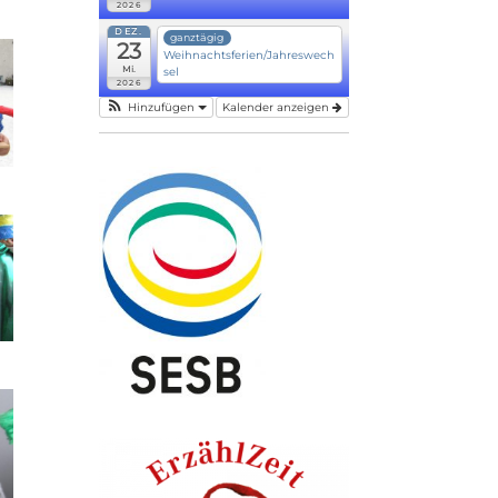
2026
DEZ.
ganztägig
23
Weihnachtsferien/Jahreswech
Mi.
sel
2026
Hinzufügen
Kalender anzeigen