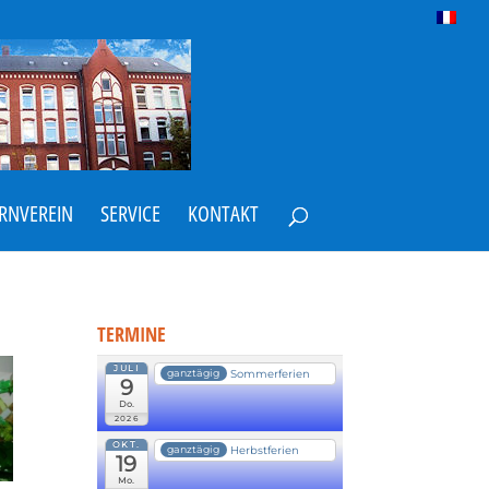
ERNVEREIN
SERVICE
KONTAKT
TERMINE
JULI
Sommerferien
ganztägig
9
Do.
2026
OKT.
Herbstferien
ganztägig
19
Mo.