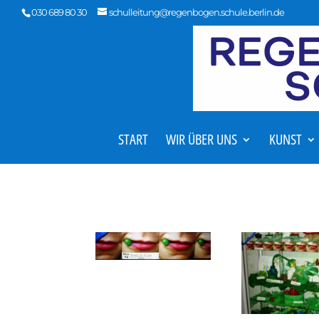
030 689 80 30
schulleitung@regenbogen.schule.berlin.de
START
WIR ÜBER UNS
KUNST