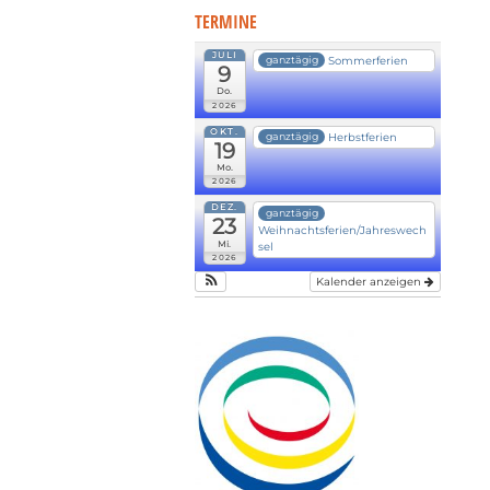
TERMINE
JULI
Sommerferien
ganztägig
9
Do.
2026
OKT.
Herbstferien
ganztägig
19
Mo.
2026
DEZ.
ganztägig
23
Weihnachtsferien/Jahreswech
Mi.
sel
2026
Kalender anzeigen