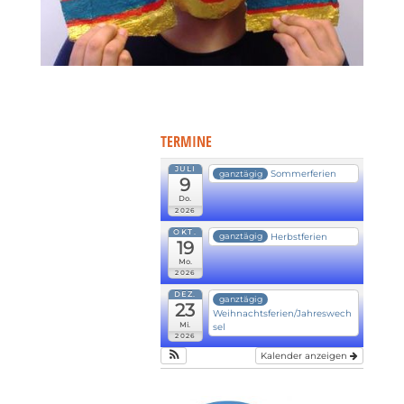
TERMINE
JULI
Sommerferien
ganztägig
9
Do.
2026
OKT.
Herbstferien
ganztägig
19
Mo.
2026
DEZ.
ganztägig
23
Weihnachtsferien/Jahreswech
Mi.
sel
2026
Kalender anzeigen