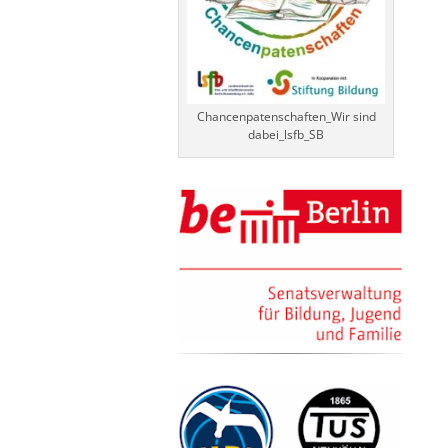
Chancenpatenschaften_Wir sind
dabei_lsfb_SB