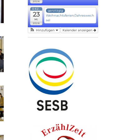
2026
DEZ.
ganztägig
23
Weihnachtsferien/Jahreswech
Mi.
sel
2026
Hinzufügen
Kalender anzeigen