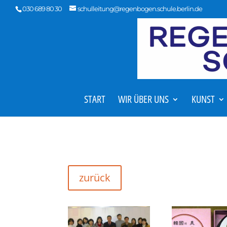
030 689 80 30
schulleitung@regenbogen.schule.berlin.de
START
WIR ÜBER UNS
KUNST
zurück