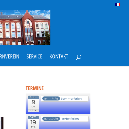
ERNVEREIN
SERVICE
KONTAKT
TERMINE
JULI
Sommerferien
ganztägig
9
Do.
2026
OKT.
Herbstferien
ganztägig
19
Mo.