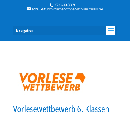
030 689 80 30
schulleitung@regenbogen.schule.berlin.de
Navigation
Vorlesewettbewerb 6. Klassen