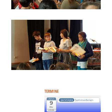
TERMINE
JULI
Sommerferien
ganztägig
9
Do.
2026