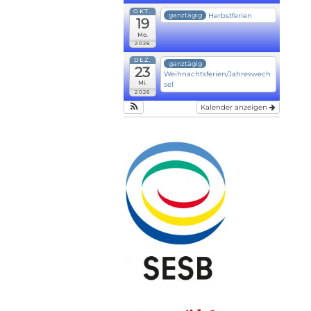
OKT.
Herbstferien
ganztägig
19
Mo.
2026
DEZ.
ganztägig
23
Weihnachtsferien/Jahreswech
Mi.
sel
2026
Kalender anzeigen