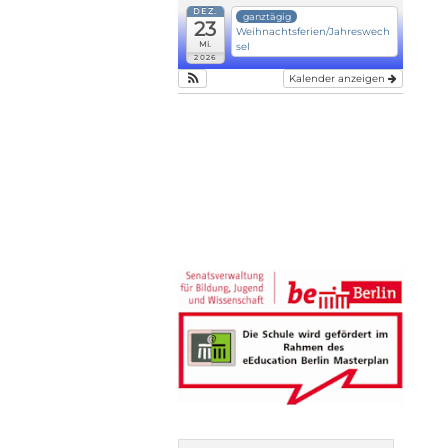
DEZ.
ganztägig
23
Weihnachtsferien/Jahreswech
Mi.
sel
2026
Kalender anzeigen