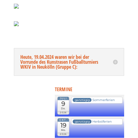
Heute, 19.04.2024 waren wir bei der
Vorrunde des Kunstrasen Fußballturniers
WKIV in Neukölln (Gruppe C):
TERMINE
JULI
Sommerferien
ganztägig
9
Do.
2026
OKT.
Herbstferien
ganztägig
19
Mo.
2026