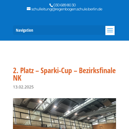
030 689 80 30
schulleitung@regenbogen.schule.berlin.de
Navigation
2. Platz – Sparki-Cup – Bezirksfinale
NK
13.02.2025