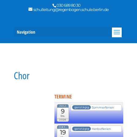
030 689 80 30
schulleitung@regenbogen.schule.berlin.de
Navigation
Chor
TERMINE
JULI
Sommerferien
ganztägig
9
Do.
2026
OKT.
Herbstferien
ganztägig
19