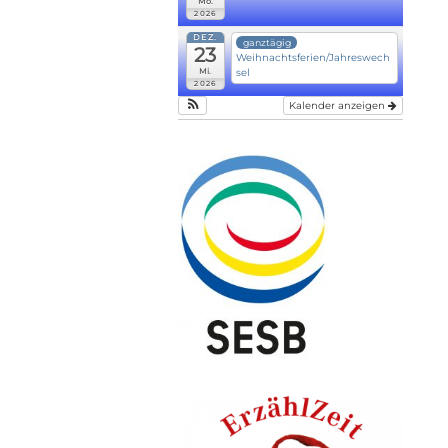
Mo.
2026
DEZ.
ganztägig
23
Weihnachtsferien/Jahreswech
Mi.
sel
2026
Kalender anzeigen