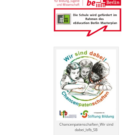
Chancenpatenschaften_Wir sind
dabei_lsfb_SB