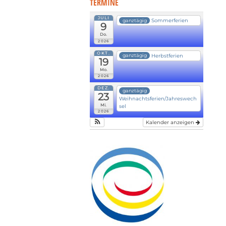
TERMINE
JULI
Sommerferien
ganztägig
9
Do.
2026
OKT.
Herbstferien
ganztägig
19
Mo.
2026
DEZ.
ganztägig
23
Weihnachtsferien/Jahreswech
Mi.
sel
2026
Kalender anzeigen