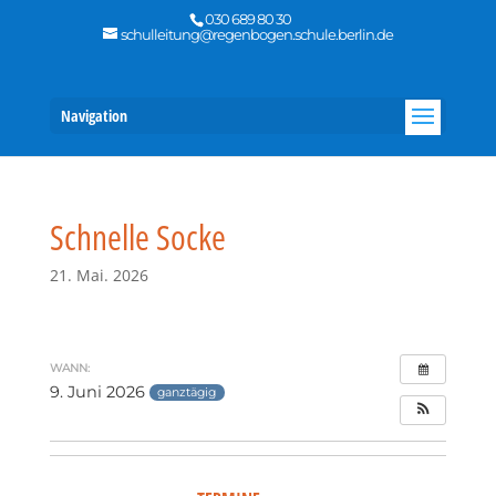
030 689 80 30
schulleitung@regenbogen.schule.berlin.de
Navigation
Schnelle Socke
21. Mai. 2026
WANN:
9. Juni 2026
ganztägig