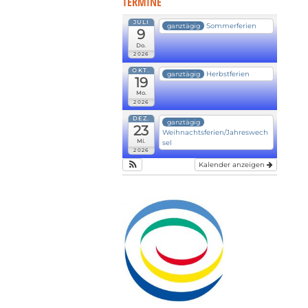
TERMINE
JULI
Sommerferien
ganztägig
9
Do.
2026
OKT.
Herbstferien
ganztägig
19
Mo.
2026
DEZ.
ganztägig
23
Weihnachtsferien/Jahreswech
Mi.
sel
2026
Kalender anzeigen