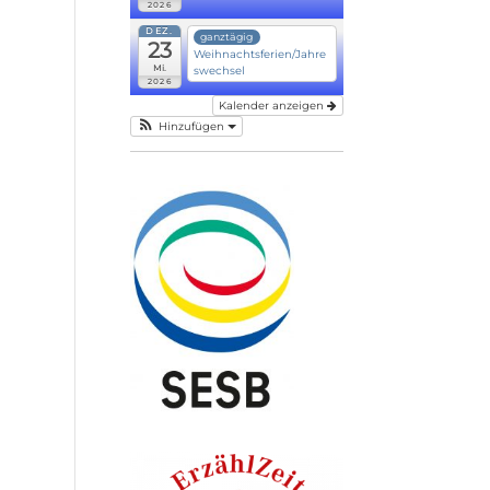
2026
DEZ.
ganztägig
23
Weihnachtsferien/Jahre
Mi.
swechsel
2026
Kalender anzeigen
Hinzufügen