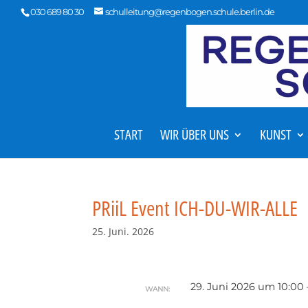
030 689 80 30
schulleitung@regenbogen.schule.berlin.de
START
WIR ÜBER UNS
KUNST
PRiiL Event ICH-DU-WIR-ALLE
25. Juni. 2026
29. Juni 2026 um 10:00 
WANN: