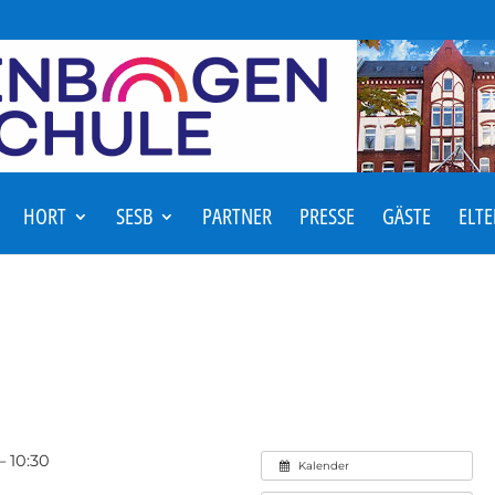
HORT
SESB
PARTNER
PRESSE
GÄSTE
ELT
– 10:30
Kalender