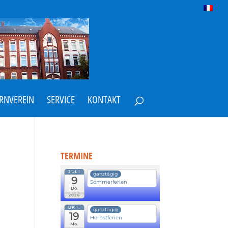
ERNVEREIN
SERVICE
KONTAKT
TERMINE
JULI
ganztägig
9
Sommerferien
Do.
2026
OKT.
ganztägig
19
Herbstferien
Mo.